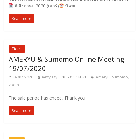
8 สิงหาคม 2020 (เสาร์)
นัดพบ :
Read more
Ticket
AMERYU & Sumomo Online Meeting
19/07/2020
,
,
07/07/2020
nettylazy
5311 Views
Ameryu
Sumomo
zoom
The sale period has ended, Thank you
Read more