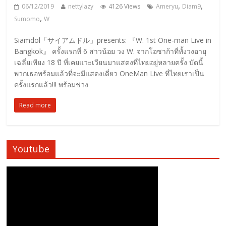
,
,
06/12/2019
nettylazy
4126 Views
Ameryu
Diam9
,
Sumomo
W
Siamdol「サイアムドル」presents: 『W. 1st One-man Live in
Bangkok』 ครั้งแรกที่ 6 สาวน้อย วง W. จากโอซาก้าที่ทั้งวงอายุ
เฉลี่ยเพียง 18 ปี ที่เคยแวะเวียนมาแสดงที่ไทยอยู่หลายครั้ง บัดนี้
พวกเธอพร้อมแล้วที่จะมีแสดงเดี่ยว OneMan Live ที่ไทยเราเป็น
ครั้งแรกแล้ว!!! พร้อมช่วง
Read more
Youtube