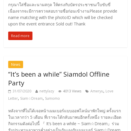
กรุณาใส่ชื่อและนามสกุล ให้ตรงกับบัตรประชาชน/ใบขับขี่
เนื่องจากจะมีการตรวจสอบรายชื่อก่อนเข้างานPlease provide
name matching with the photoID which will be checked
upon the event entrance Sold out! Thank
Read more
News
“It’s been a while” Siamdol Offline
Party
,
31/07/2020
nettylazy
4013 Views
Ameryu
Love
,
,
Letter
Siam☆Dream
Sumomo
หลังจากที่ไม่ได้เจอหน้าเมมเบอร์แบบออฟไลน์มาพักใหญ่ ครั้งแรก
ในเวลากว่า 5 เดือน ที่เราจะได้กลับมาพบอีกครั้งหนึ่ง รายละเอียด
กิจกรรมดังต่อไปนี้ 『 It’s been a while ~ Siam☆Dream』ร่วม
รับประทานอาหารค่ำอย่างเป็นกันเองกับเมมเบอร์ Siam☆Dream