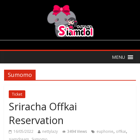
MENU
Sumomo
Ticket
Sriracha Offkai
Reservation
,
,
16/05/2022
nettylazy
3494 Views
euphonie
offkai
,
siamdream
Sumomo