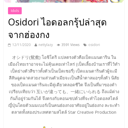
Idols
Osidori ไอดอลกรุ้ปล่าสุด
จากฮ่องกง
12/11/2020
nettylazy
3591 Views
osidori
オシドリ(鴛鴦) โอชิโดริ แปลตรงตัวคือเป็ดแมนดาริน ใน
เมืองไทยเราอาจจะไม่คุ้นเคยเท่าไหร่ (เป็ดเลี้ยงบ้านเราที่ไว้ทำ
เป็ดย่างตัวสีขาวทั้งตัวเป็นเป็ดเชอรี่) เป็ดแมนดารินตัวผู้จะมี
สีสันฉูดฉาดสวยงามส่วนตัวเมียจะเป็นสีน้ำตาลมอๆทั้งตัว นิสัย
ของเป็ดแมนดารินจะมีคู่เดียวตลอดชีวิต จึงเป็นที่มาของคำ
เปรียบเทียบว่า 互いが違っても、一緒にいられる ถึงแม้ต่าง
กันก็อยู่ร่วมกันได้ จึงตรงกับคอนเซปต์วงที่จะทำไอดอลสไตล์
ญี่ปุ่นโดยตัวเมมเบอร์เป็นคนฮ่องกงอาศัยอยู่ในฮ่องกง ละจะทำ
ตลาดทั้งสองประเทศตามสไตล์ Star Creative Production