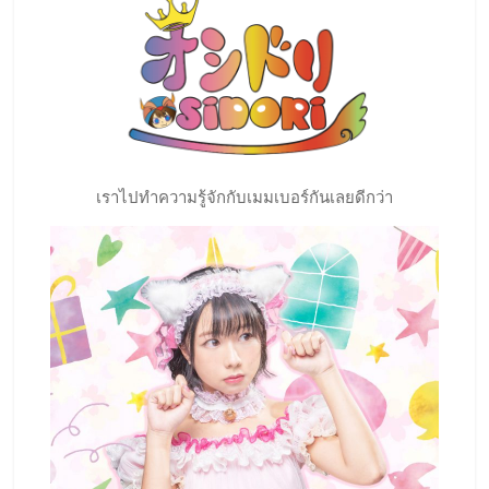
เราไปทำความรู้จักกับเมมเบอร์กันเลยดีกว่า