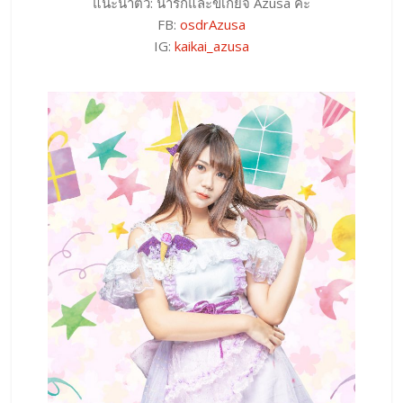
แนะนำตัว: น่ารักและขี้เกียจ Azusa ค่ะ
FB:
osdrAzusa
IG:
kaikai_azusa