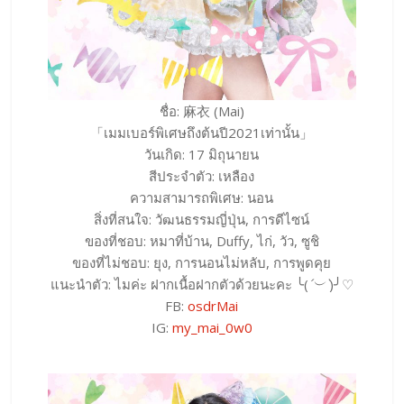
ชื่อ: 麻衣 (Mai)
「เมมเบอร์พิเศษถึงต้นปี2021เท่านั้น」
วันเกิด: 17 มิถุนายน
สีประจำตัว: เหลือง
ความสามารถพิเศษ: นอน
สิ่งที่สนใจ: วัฒนธรรมญี่ปุ่น, การดีไซน์
ของที่ชอบ: หมาที่บ้าน, Duffy, ไก่, วัว, ซูชิ
ของที่ไม่ชอบ: ยุง, การนอนไม่หลับ, การพูดคุย
แนะนำตัว: ไมค่ะ ฝากเนื้อฝากตัวด้วยนะคะ ╰(
´︶`
)╯♡
FB:
osdrMai
IG:
my_mai_0w0