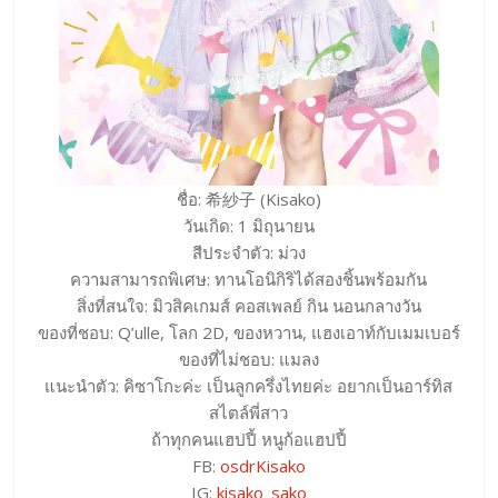
ชื่อ: 希紗子 (Kisako)
วันเกิด: 1 มิถุนายน
สีประจำตัว: ม่วง
ความสามารถพิเศษ: ทานโอนิกิริได้สองชิ้นพร้อมกัน
สิ่งที่สนใจ: มิวสิคเกมส์ คอสเพลย์ กิน นอนกลางวัน
ของที่ชอบ: Q’ulle, โลก 2D, ของหวาน, แฮงเอาท์กับเมมเบอร์
ของที่ไม่ชอบ: แมลง
แนะนำตัว: คิซาโกะค่ะ เป็นลูกครึ่งไทยค่ะ อยากเป็นอาร์ทิส
สไตล์พี่สาว
ถ้าทุกคนแฮปปี้ หนูก้อแฮปปี้
FB:
osdrKisako
IG:
kisako_sako