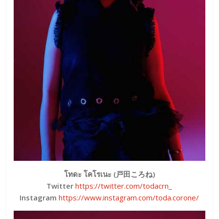
โทดะ โคโรเนะ (戸田ころね)
Twitter
https://twitter.com/todacrn_
Instagram
https://www.instagram.com/toda.corone/