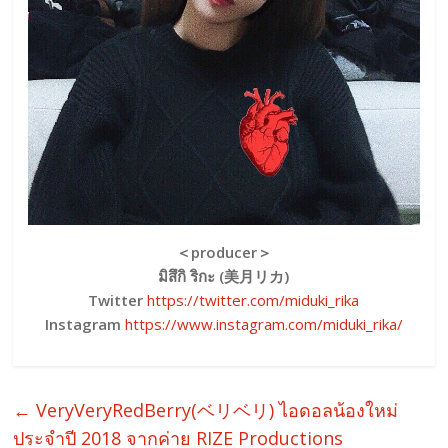
＜producer＞
มิสึกิ ริกะ (美月リカ)
Twitter
https://twitter.com/miduki_rika
Instagram
https://www.instagram.com/miduki_rika/
←
VeryVeryRedBerry(ベリベリ) ไอดอลน้องใหม่
ประจำปี 2018 จากค่าย RIZE Productions