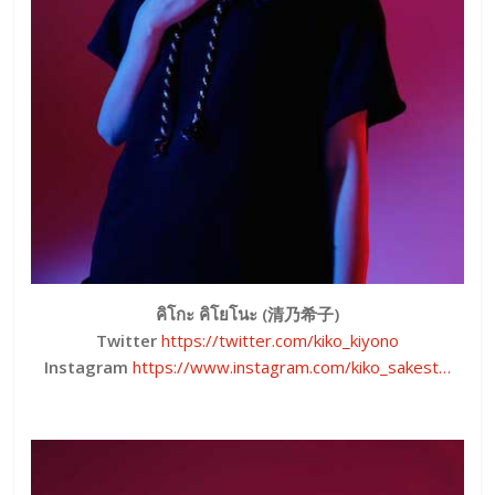
คิโกะ คิโยโนะ (清乃希子)
Twitter
https://twitter.com/kiko_kiyono
Instagram
https://www.instagram.com/kiko_sakest…