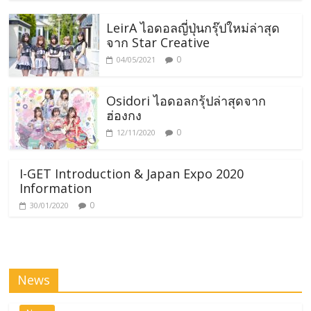
り道は遠回りしたくなるจาก Nogizaka46 และ Twelve จาก
IZ*ONE เป็นต้น วงจะมีกำหนดการพรีเดบิววันที่ 13มิถุนายนนี้ที่
LeirA ไอดอลญี่ปุ่นกรุ๊ปใหม่ล่าสุด
งาน ッスッゴイライブ และ
จาก Star Creative
0
04/05/2021
Osidori ไอดอลกรุ้ปล่าสุดจาก
ฮ่องกง
0
12/11/2020
I-GET Introduction & Japan Expo 2020
Information
0
30/01/2020
News