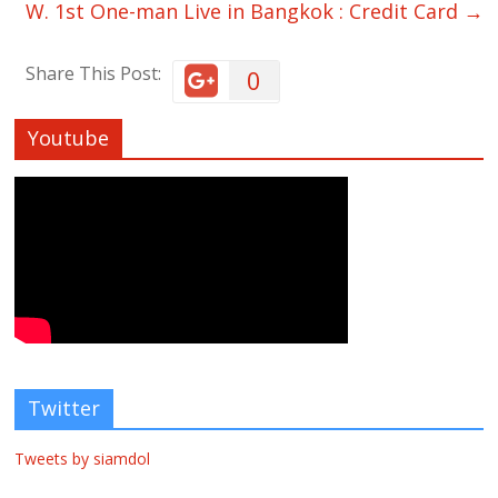
W. 1st One-man Live in Bangkok : Credit Card
→
Share This Post:
0
Youtube
Twitter
Tweets by siamdol