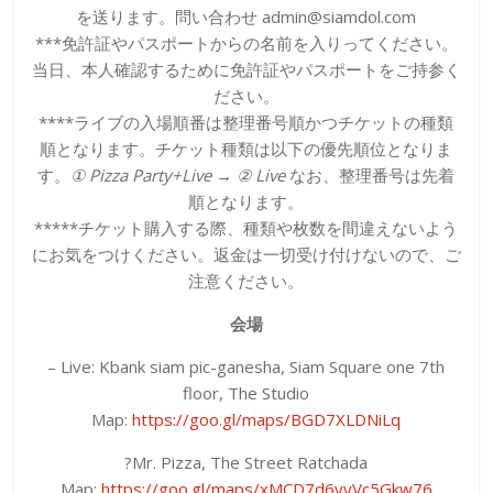
を送ります。問い合わせ admin@siamdol.com
***免許証やパスポートからの名前を入りってください。
当日、本人確認するために免許証やパスポートをご持参く
ださい。
****ライブの入場順番は整理番号順かつチケットの種類
順となります。チケット種類は以下の優先順位となりま
す。
① Pizza Party+Live → ② Live
なお、整理番号は先着
順となります。
*****チケット購入する際、種類や枚数を間違えないよう
にお気をつけください。返金は一切受け付けないので、ご
注意ください。
会場
– Live: Kbank siam pic-ganesha, Siam Square one 7th
floor, The Studio
Map:
https://goo.gl/maps/BGD7XLDNiLq
?Mr. Pizza, The Street Ratchada
Map:
https://goo.gl/maps/xMCD7d6vyVc5Gkw76