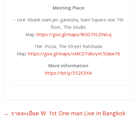
Meeting Place
– Live: Kbank siam pic-ganesha, Siam Square one 7th
floor, The Studio
Map:
https://goo.gl/maps/BGD7XLDNiLq
?Mr. Pizza, The Street Ratchada
Map:
https://goo.gl/maps/xMCD7d6vyVc5Gkw76
More information
https://bit.ly/352E3XA
←
รายละเอียด W. 1st One-man Live in Bangkok