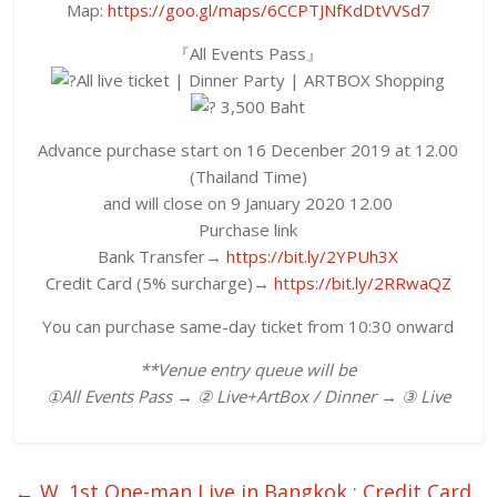
Map:
https://goo.gl/maps/6CCPTJNfKdDtVVSd7
『All Events Pass』
All live ticket | Dinner Party | ARTBOX Shopping
3,500 Baht
Advance purchase start on 16 Decenber 2019 at 12.00
(Thailand Time)
and will close on 9 January 2020 12.00
Purchase link
Bank Transfer→
https://bit.ly/2YPUh3X
Credit Card (5% surcharge)→
https://bit.ly/2RRwaQZ
You can purchase same-day ticket from 10:30 onward
**Venue entry queue will be
①All Events Pass → ② Live+ArtBox / Dinner → ③ Live
←
W. 1st One-man Live in Bangkok : Credit Card