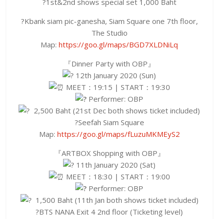
?1st&2nd shows special set 1,000 Baht
?Kbank siam pic-ganesha, Siam Square one 7th floor,
The Studio
Map:
https://goo.gl/maps/BGD7XLDNiLq
『Dinner Party with OBP』
12th January 2020 (Sun)
MEET：19:15 | START：19:30
Performer: OBP
2,500 Baht (21st Dec both shows ticket included)
?Seefah Siam Square
Map:
https://goo.gl/maps/fLuzuMKMEyS2
『ARTBOX Shopping with OBP』
11th January 2020 (Sat)
MEET：18:30 | START：19:00
Performer: OBP
1,500 Baht (11th Jan both shows ticket included)
?BTS NANA Exit 4 2nd floor (Ticketing level)