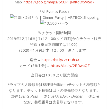
Map:
https://goo.gl/maps/6CCPTJNfKdDtVVSd7
『All Events Pass』
1部・2部とも | Dinner Party | ARTBOX Shopping
3,500 バーツ
※チケット開始時間
2019年12月16日(月) 12：00(タイ時刻)からチケット販売
開始（※日本時間では14:00）
(2020年1月9日(木) 12：00 終了します）
送金→
https://bit.ly/2YPUh3X
カード (5%手数)→
https://bit.ly/2RRwaQZ
当日券は10:30 より販売開始
*ライブの入場順番は整理番号順かつチケットの種類順と
なります。チケット種類は以下の優先順位となります。
①All Events Pass → ② Live+ArtBox / Dinner → ③ Live
なお、整理番号は先着順となります。