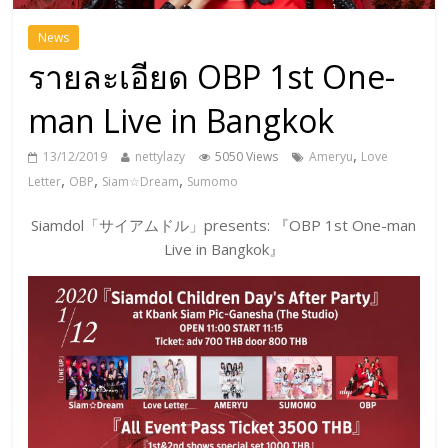
News
รายละเอียด OBP 1st One-
man Live in Bangkok
,
13/12/2019
nettylazy
5050 Views
Ameryu
Love
,
,
,
Letter
OBP
Siam☆Dream
Sumomo
Siamdol「サイアムドル」presents: 『OBP 1st One-man
Live in Bangkok』