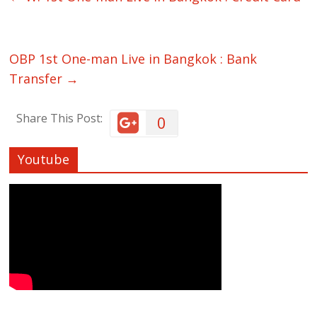
OBP 1st One-man Live in Bangkok : Bank
Transfer
→
Share This Post:
0
Youtube