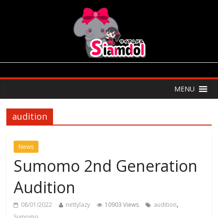
MENU
audition
News
Sumomo 2nd Generation
Audition
,
08/01/2022
nettylazy
10903 Views
audition
Sumomo