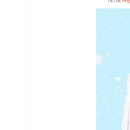
TikTok:
htt