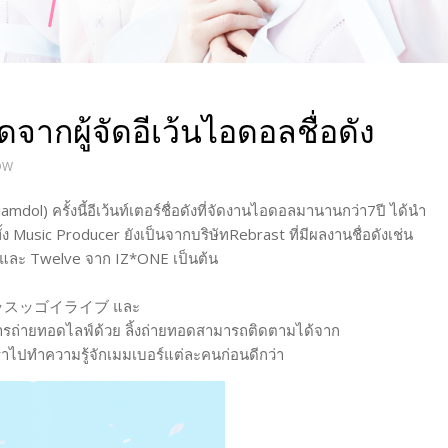
ากผู้จัดอีเว้นไอดอลชื่อดัง
OW
นsiamdol) ครั้งนี้อีเว้นท์เตอร์ชื่อดังที่จัดงานไอดอลมานานกว่า7ปี ได้นำ
 Music Producer ยังเป็นจากบริษัทRebrast ที่มีผลงานชื่อดังเช่น
Twelve จาก IZ*ONE เป็นต้น
ที่งาน ッスッゴイライブ และ
ะมีการถ่ายทอดไลฟ์ด้วย ลิ้งถ่ายทอดสามารถติดตามได้จาก
าไปทำความรู้จักเมมเบอร์แต่ละคนก่อนดีกว่า