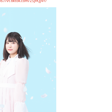
ps://vt.tiktok.com/ZSJfKJj4Y/