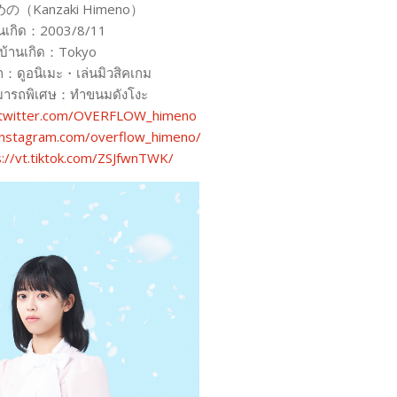
（Kanzaki Himeno）
ันเกิด：2003/8/11
บ้านเกิด：Tokyo
ก：ดูอนิเมะ・เล่นมิวสิคเกม
ารถพิเศษ：ทำขนมดังโงะ
//twitter.com/OVERFLOW_himeno
instagram.com/overflow_himeno/
s://vt.tiktok.com/ZSJfwnTWK/