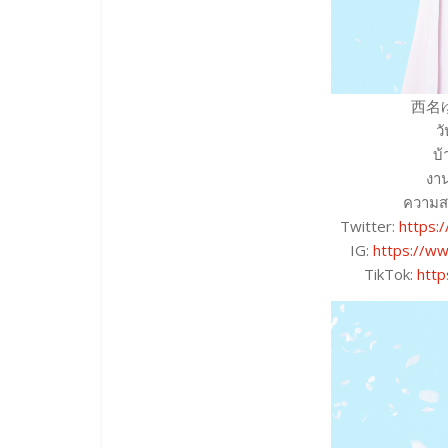
西名ゆ
ว
บ
งาน
ความส
Twitter:
https:
IG:
https://ww
TikTok:
http