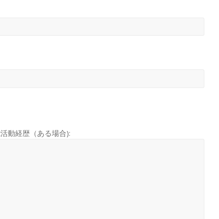
ี)/ 芸能活動経歴（ある場合):