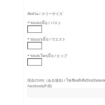
สัดส่วน / スリーサイズ
* รอบอก(นิ้ว) / バスト
* รอบเอว(นิ้ว) / ウエスト
* รอบสะโพก(นิ้ว) / ヒップ
現在のSNS（ある場合) / โซเชียลมีเดียปัจจุบันของ
Facebook(ถ้ามี):