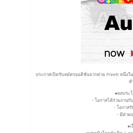
ประกาศเปิดรับสมัครออดิชั่นจากค่าย FreeK หนึ่งในค
ทั
●ผลประโย
・โอกาสได้ร่วมงานกับวง
・โอกาสรับง
・มีค่าต
●เ