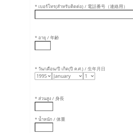
* เบอร์โทร(สำหรับติดต่อ) / 電話番号（連絡用）
* อายุ / 年齢
* วัน/เดือน/ปี เกิด(ปี ค.ศ.) / 生年月日
* ส่วนสูง / 身長
* น้ำหนัก / 体重