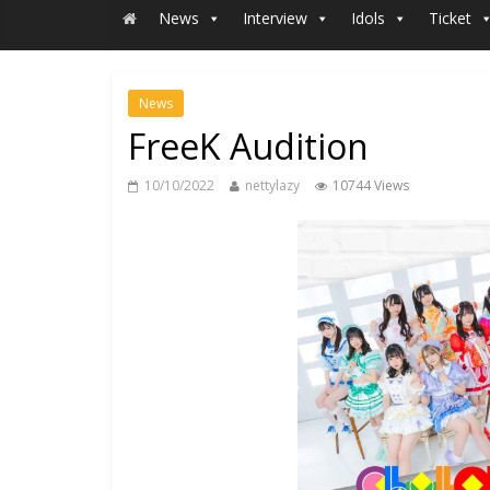
News
Interview
Idols
Ticket
News
FreeK Audition
10/10/2022
nettylazy
10744 Views