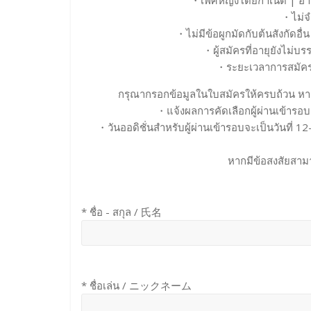
・เพศหญิงโดยกำเนิด | อายุ
・ไม่จ
・ไม่มีข้อผูกมัดกับต้นสังกัดอื
・ผู้สมัครที่อายุยังไม่บ
・ระยะเวลาการสมัครต
กรุณากรอกข้อมูลในใบสมัครให้ครบถ้วน หาก
・แจ้งผลการคัดเลือกผู้ผ่านเข้ารอ
・วันออดิชั่นสำหรับผู้ผ่านเข้ารอบจะเป็นวันที่ 1
หากมีข้อสงสัยสาม
* ชื่อ - สกุล / 氏名
* ชื่อเล่น / ニックネーム