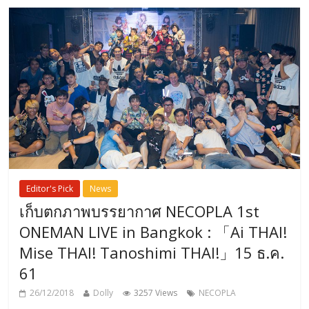
Editor's Pick
News
เก็บตกภาพบรรยากาศ NECOPLA 1st
ONEMAN LIVE in Bangkok : 「Ai THAI!
Mise THAI! Tanoshimi THAI!」15 ธ.ค.
61
26/12/2018
Dolly
3257 Views
NECOPLA