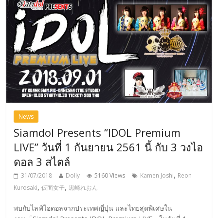
News
Siamdol Presents “IDOL Premium
LIVE” วันที่ 1 กันยายน 2561 นี้ กับ 3 วงไอ
ดอล 3 สไตล์
,
31/07/2018
Dolly
5160 Views
Kamen Joshi
Reon
,
,
Kurosaki
仮面女子
黒崎れおん
พบกับไลฟ์ไอดอลจากประเทศญี่ปุ่น และไทยสุดพิเศษใน