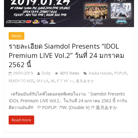
News
รายละเอียด Siamdol Presents “IDOL
Premium LIVE Vol.2” วันที่ 24 มกราคม
2562 นี้
,
,
09/01/2019
Dolly
4015 Views
Asuka Hazuki
POPUP
,
,
,
,
READY TO KISS
SAY-LA
W
ﾀﾞﾌﾞﾙｳﾞｨｰ
葉月あすか
เตรียมมันส์กับไลฟ์ไอดอลสุดพิเศษในงาน「Siamdol Presents
IDOL Premium LIVE Vol.2」ในวันที่ 24 มกราคม 2562 นี้ การัน
ตีความมันส์!!! ?? POPUP. ??W. (Double V) ?? 葉月あすか
Read more