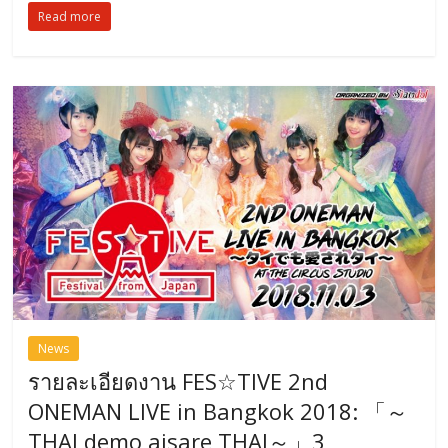
Read more
News
รายละเอียดงาน FES☆TIVE 2nd
ONEMAN LIVE in Bangkok 2018: 「～
THAI demo aisare THAI～」3