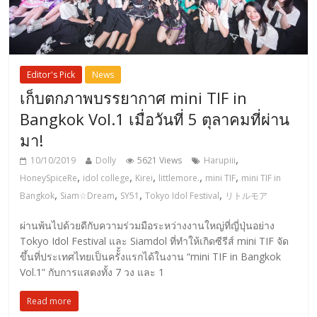
Editor's Pick
News
เก็บตกภาพบรรยากาศ mini TIF in
Bangkok Vol.1 เมื่อวันที่ 5 ตุลาคมที่ผ่าน
มา!
,
10/10/2019
Dolly
5621 Views
Harupiii
,
,
,
,
,
HoneySpiceRe
idol college
Kirei
littlemore.
mini TIF
mini TIF in
,
,
,
,
Bangkok
Siam☆Dream
SY51
Tokyo Idol Festival
リトルモア
ผ่านพ้นไปด้วยดีกับความร่วมมือระหว่างงานใหญ่ที่ญี่ปุ่นอย่าง
Tokyo Idol Festival และ Siamdol ที่ทำให้เกิดซีรีส์ mini TIF จัด
ขึ้นที่ประเทศไทยเป็นครัั้งแรกได้ในงาน “mini TIF in Bangkok
Vol.1” กับการแสดงทั้ง 7 วง และ 1
Read more