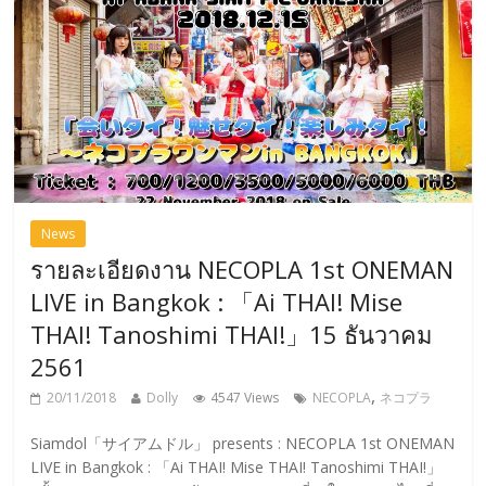
News
รายละเอียดงาน NECOPLA 1st ONEMAN
LIVE in Bangkok : 「Ai THAI! Mise
THAI! Tanoshimi THAI!」15 ธันวาคม
2561
,
20/11/2018
Dolly
4547 Views
NECOPLA
ネコプラ
Siamdol「サイアムドル」 presents : NECOPLA 1st ONEMAN
LIVE in Bangkok : 「Ai THAI! Mise THAI! Tanoshimi THAI!」