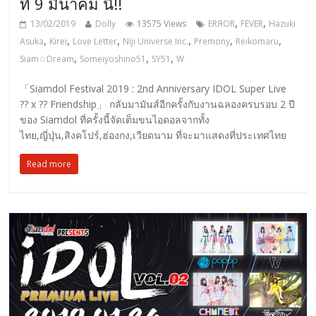
ที่ 9 มีนาคม นี้!!
,
,
13/02/2019
Dolly
13575 Views
ERЯOR
FEVER
Hazuki
,
,
,
,
,
,
Asuka
Kirei
Love Letter
Niji Universe Inc.
Premony
Reikomaru
,
,
,
Siam☆Dream
Someiyoshino51
SY51
W
「Siamdol Festival 2019 : 2nd Anniversary IDOL Super Live
?? x ?? Friendship」 กลับมามันส์อีกครั้งกับงานฉลองครบรอบ 2 ปี
ของ Siamdol ที่ครั้งนี้จัดเต็มขนไอดอลจากทั้ง
ไทย,ญี่ปุ่น,สิงคโปร์,ฮ่องกง,เวียดนาม ที่จะมาแสดงที่ประเทศไทย
Read more