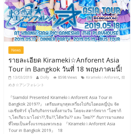
News
รายละเอียด Kirameki☆Anforent Asia
Tour in Bangkok วันที่ 18 พฤษภาคมนี้!
,
13/03/2019
Dolly
8598 Views
Kirameki☆Anforent
煌
めき☆アンフォレント
『Siamdol Presented Kirameki☆Anforent Asia Tour in
Bangkok 2019??』 เตรียมสนุกสุดเหวี่ยงไปกับไอดอลญี่ปุ่น จัด
เอเชียทัวร์ จุใจกับกิจกรรมทั้งสามวัน โดยจะสตาร์ทจาก “โอซาก้
า,โตเกียว.นาโงย่า??,จีน??,ไต้หวัน?? และ ไทย??” กับการมาแสดง
ที่ไทยเป็นครั้งแรกของพวกเธอ 『Kirameki☆Anforent Asia
Tour in Bangkok 2019』 18