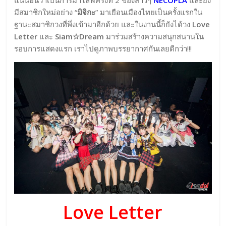
แน่นอนว่าเป็นการมาไลฟ์ครั้งที่ 2 ของสาวๆ
NECOPLA
และยัง
มีสมาชิกใหม่อย่าง “
มิจิกะ
” มาเยือนเมืองไทยเป็นครั้งแรกใน
ฐานะสมาชิกวงที่พึ่งเข้ามาอีกด้วย และในงานนี้ก็ยังได้วง
Love
Letter
และ
Siam☆Dream
มาร่วมสร้างความสนุกสนานใน
รอบการแสดงแรก เราไปดูภาพบรรยากาศกันเลยดีกว่า!!!
Love Letter