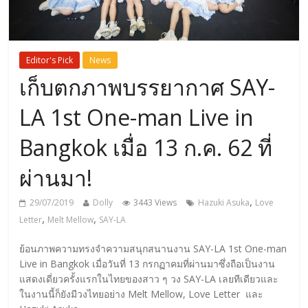
Editor's Pick
News
เก็บตกภาพบรรยากาศ SAY-
LA 1st One-man Live in
Bangkok เมื่อ 13 ก.ค. 62 ที่
ผ่านมา!
,
29/07/2019
Dolly
3443 Views
Hazuki Asuka
Love
,
,
Letter
Melt Mellow
SAY-LA
ย้อนภาพความทรงจำความสนุกสนานงาน SAY-LA 1st One-man
Live in Bangkok เมื่อวันที่ 13 กรกฏาคมที่ผ่านมาซึ่งถือเป็นงาน
แสดงเดี่ยวครั้งแรกในไทยของสาว ๆ วง SAY-LA เลยทีเดียวและ
ในงานนี้ก็ยังมีวงไทยอย่าง Melt Mellow, Love Letter และ