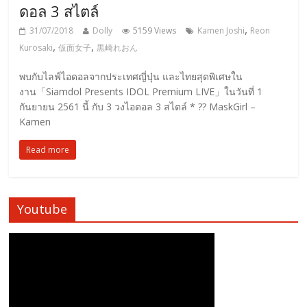
ดอล 3 สไตล์
,
31/07/2018
Dolly
5159 Views
Kamen Joshi
Reon
,
,
Kurosaki
仮面女子
黒崎れおん
พบกับไลฟ์ไอดอลจากประเทศญี่ปุ่น และไทยสุดพิเศษใน
งาน「Siamdol Presents IDOL Premium LIVE」ในวันที่ 1
กันยายน 2561 นี้ กับ 3 วงไอดอล 3 สไตล์ * ?? MaskGirl –
Kamen
Read more
Youtube