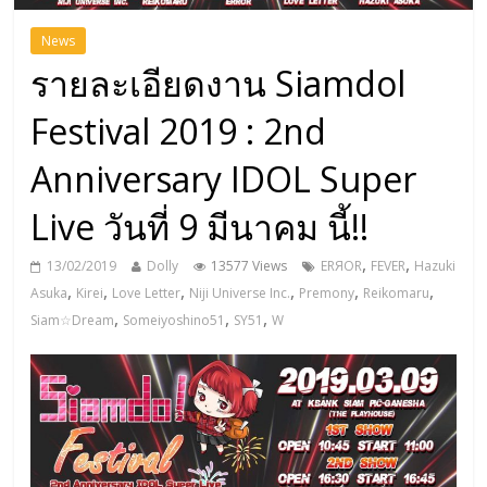
News
รายละเอียดงาน Siamdol
Festival 2019 : 2nd
Anniversary IDOL Super
Live วันที่ 9 มีนาคม นี้!!
,
,
13/02/2019
Dolly
13577 Views
ERЯOR
FEVER
Hazuki
,
,
,
,
,
,
Asuka
Kirei
Love Letter
Niji Universe Inc.
Premony
Reikomaru
,
,
,
Siam☆Dream
Someiyoshino51
SY51
W