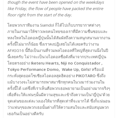
though the event have been opened on the weekdays
like Friday, the flow of people have packed the entire
floor right from the start of the day.
โดยพวกเราทีมงาน Siamdol ก็ได้ไปเก็บบรรยากาศต่างๆ
ภายในงานมาให้ชาวเพจคนไทยของเราที่มีความชื่นชอบและ
หลงใหลในไอดอลญี่ปุ่นนั้นได้สัมผัสถึงความสนุกสนานจากงาน
ครั้งนี้ไม่มากก็น้อย ซึ่งเราคงปฎิเสธไม่ได้เลยครับว่างาน
AFASG16 นี้ถือเป็นงานที่รวมพลไอดอลที่ใหญ่ที่สุดงานนึงในปี
นี้เลยครับ ไม่ว่าจะเป็นวงไอดอลชื่อดังที่มาจากประเทศญี่ปุ่น
โดยตรงอย่าง
Iketeru Hearts, Niji no Conquistador ,
Tokyo Performance Domo, Wake Up, Girls!
หรือแม้
กระทั่งสุดยอดโซเชียลไอดอลสุดฮิตอย่าง
PIKOTARO
ซึ่งถึง
แม้บางวงจะไม่สามารถพาสมาชิกทุกคนในวงมาร่วมงานใน
ครั้งนี้ได้ แต่ซึ่งที่เราเห็นคือพวกเธอพยายามเป็นอย่างมากจริงๆ
เพื่อที่จะให้แฟนๆนั้นมีความสุขและเข้าถึงความเป็น”ญี่ปุ่น”ด้วย
จุดเด่นของแต่ละวงเองให้มากที่สุดเท่าที่จะมากได้ ซึ่งก็แน่นอน
ว่าแฟนๆของพวกเธอนั้นต่างก็ให้ความสนใจและสนับสนุนพวก
เธอกันเป็นอย่างดีครับ