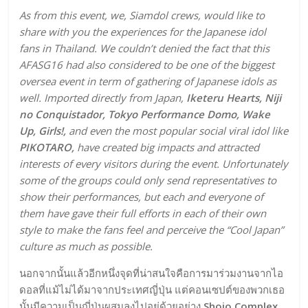
As from this event, we, Siamdol crews, would like to
share with you the experiences for the Japanese idol
fans in Thailand. We couldn’t denied the fact that this
AFASG16 had also considered to be one of the biggest
oversea event in term of gathering of Japanese idols as
well. Imported directly from Japan,
Iketeru Hearts, Niji
no Conquistador, Tokyo Performance Domo, Wake
Up, Girls!,
and even the most popular social viral idol like
PIKOTARO,
have created big impacts and attracted
interests of every visitors during the event. Unfortunately
some of the groups could only send representatives to
show their performances, but each and everyone of
them have gave their full efforts in each of their own
style to make the fans feel and perceive the “Cool Japan”
culture as much as possible.
นอกจากนั้นแล้วอีกหนึ่งจุดที่น่าสนใจคือการมาร่วมงานจากไอ
ดอลที่แม้ไม่ได้มาจากประเทศญี่ปุ่น แต่คอนเซปต์ของพวกเธอ
นั้นมีความเป็นญี่ปุ่นผสมลงไปอยู่ด้วยอย่าง
Shojo Complex