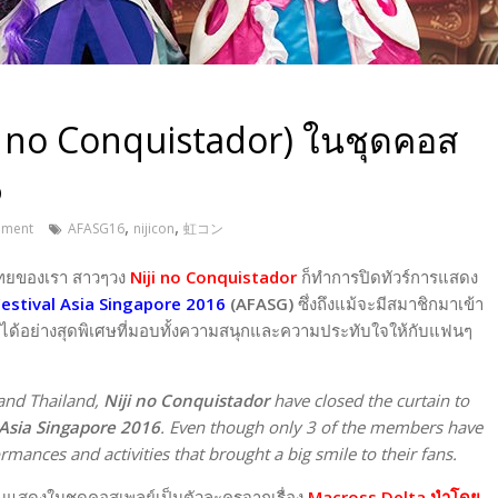
ji no Conquistador) ในชุดคอส
6
,
,
ment
AFASG16
nijicon
虹コン
ไทยของเรา สาวๆวง
Niji no Conquistador
ก็ทำการปิดทัวร์การแสดง
estival Asia Singapore 2016
(AFASG)
ซึ่งถึงแม้จะมีสมาชิกมาเข้า
ท้ายได้อย่างสุดพิเศษที่มอบทั้งความสนุกและความประทับใจให้กับแฟนๆ
 and Thailand,
Niji no Conquistador
have closed the curtain to
 Asia Singapore 2016
. Even though only 3 of the members have
ormances and activities that brought a big smile to their fans.
ึงขึ้นแสดงในชุดคอสเพลย์เป็นตัวละครจากเรื่อง
Macross Delta นำโดย