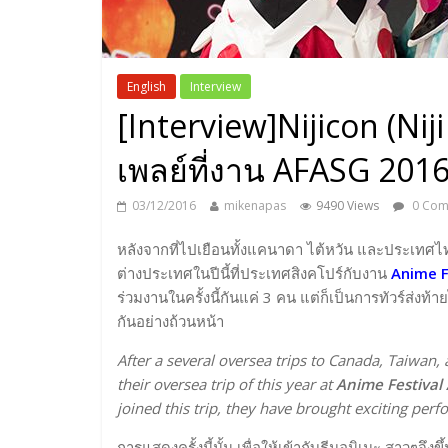
English
Interview
[Interview]Nijicon (Ni
เพลย์ที่งาน AFASG 201
03/12/2016
mikenapas
9490 Views
0 Com
หลังจากที่ไปเยือนทั้งแคนาดา ไต้หวัน และประเทศ
ต่างประเทศในปีนี้ที่ประเทศสิงคโปร์กับงาน
Anime F
ร่วมงานในครั้งนี้กันแค่ 3 คน แต่ก็เป็นการทัวร์ส่ง
กันอย่างถ้วนหน้า
After a several oversea trips to Canada, Taiwan,
their oversea trip of this year at
Anime Festival
joined this trip, they have brought exciting perf
การแสดงครั้งนี้นั้น เพื่อให้เข้ากับธีมอนิเมะ สาวๆจ