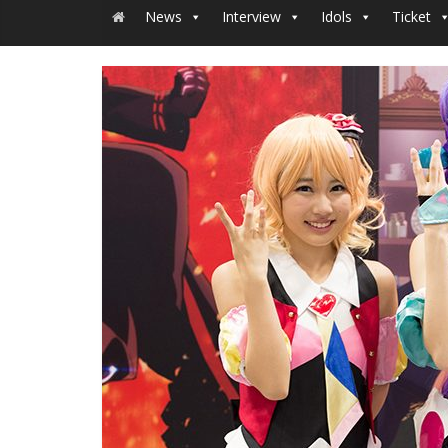
News
Interview
Idols
Ticket