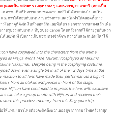
โมเอะ (คอสเป็น Mikumo Guynemer) และนากามูระ อาคาริ (คอสเป็น
ยู่ แต่ความเต็มที่ในการแสดงของพวกเธอก็ไม่ได้ดรอปลงไปเลยใน
ร้อง และการโต้ตอบกับแฟนๆระหว่างการแสดงนั้นทำให้ตลอดทั้งการ
โอตาคุที่ดังลั่นไปทั่วฮอลล์กันเลยทีเดียว นอกจากการแสดงแล้ว เพื่อ
ายรูปร่วมกับแฟนๆ ที่บูธของ Canon โดยหลังจากที่ได้ถ่ายรูปกับพวก
ธได้เลยทันที เป็นการเก็บความทรงจำดีๆระหว่างกันและกันอันมีค่าได้
jicon have cosplayed into the characters from the anime
ayed as Freyja Wion), Moe Tsurumi (cosplayed as Mikumo
kina Nakajima). Despite being in the cosplaying costume,
ped down even a single bit in all of their 2 days time at the
ly reaction to all fans have made their performances a big hit
heers from all otakus and people in front of the stage.
nce, Nijicon have continued to impress the fans with exclusive
ns can take a group photo with Nijicon and received their
to store this priceless memory from this Singapore trip.
่อให้แฟนๆชาวไทยที่ยังคงคิดถึงพวกเธออยู่จากการมาไทยครั้งล่าสุด