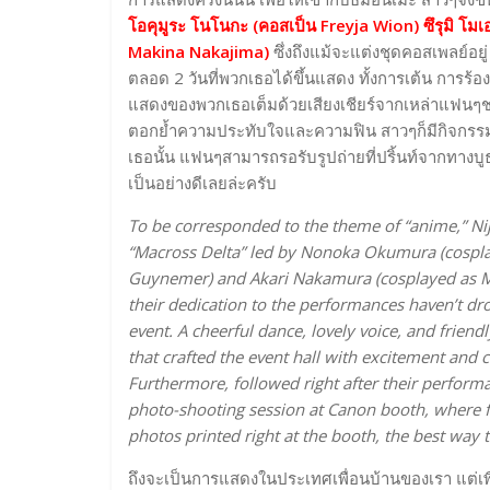
โอคุมูระ โนโนกะ (คอสเป็น Freyja Wion) ซึรุมิ 
Makina Nakajima)
ซึ่งถึงแม้จะแต่งชุดคอสเพลย์อ
ตลอด 2 วันที่พวกเธอได้ขึ้นแสดง ทั้งการเต้น การ
แสดงของพวกเธอเต็มด้วยเสียงเชียร์จากเหล่าแฟนๆชาว
ตอกย้ำความประทับใจและความฟิน สาวๆก็มีกิจกรรมถ่
เธอนั้น แฟนๆสามารถรอรับรูปถ่ายที่ปริ้นท์จากทางบู
เป็นอย่างดีเลยล่ะครับ
To be corresponded to the theme of “anime,” Ni
“Macross Delta” led by Nonoka Okumura (cospl
Guynemer) and Akari Nakamura (cosplayed as Ma
their dedication to the performances haven’t drop
event. A cheerful dance, lovely voice, and friend
that crafted the event hall with excitement and c
Furthermore, followed right after their performa
photo-shooting session at Canon booth, where fa
photos printed right at the booth, the best way 
ถึงจะเป็นการแสดงในประเทศเพื่อนบ้านของเรา แต่เพื