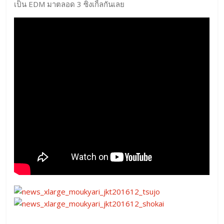
เป็น EDM มาตลอด 3 ซิงเกิ้ลกันเลย