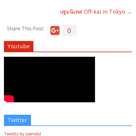
ปฐมนิเทศ​ Off-kai in Tokyo
→
Share This Post:
0
Youtube
Twitter
Tweets by siamdol