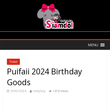
MENU
Ticket
Puifaii 2024 Birthday
Goods
03/01/2024
nettylazy
1418 Views