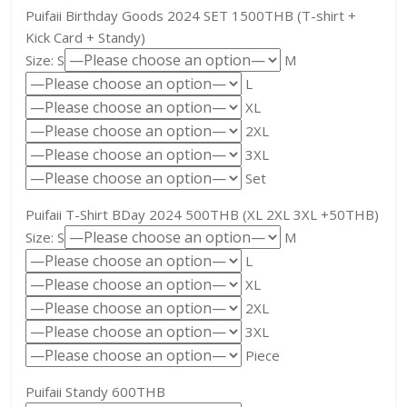
Puifaii Birthday Goods 2024 SET 1500THB (T-shirt +
Kick Card + Standy)
Size: S
M
L
XL
2XL
3XL
Set
Puifaii T-Shirt BDay 2024 500THB (XL 2XL 3XL +50THB)
Size: S
M
L
XL
2XL
3XL
Piece
Puifaii Standy 600THB