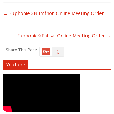
←
Euphonie☆Numfhon Online Meeting Order
Euphonie☆Fahsai Online Meeting Order
→
Share This Post:
0
Youtube