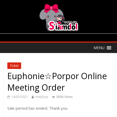
MENU
Ticket
Euphonie☆Porpor Online
Meeting Order
14/05/2021
nettylazy
3894 Views
Sale period has ended. Thank you