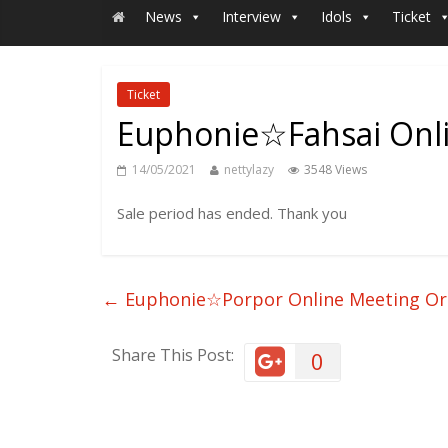
News
Interview
Idols
Ticket
Ticket
Euphonie☆Fahsai Onl
14/05/2021
nettylazy
3548 Views
Sale period has ended. Thank you
←
Euphonie☆Porpor Online Meeting Or
Share This Post:
0