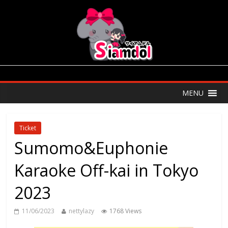
MENU
Ticket
Sumomo&Euphonie
Karaoke Off-kai in Tokyo
2023
11/06/2023
nettylazy
1768 Views