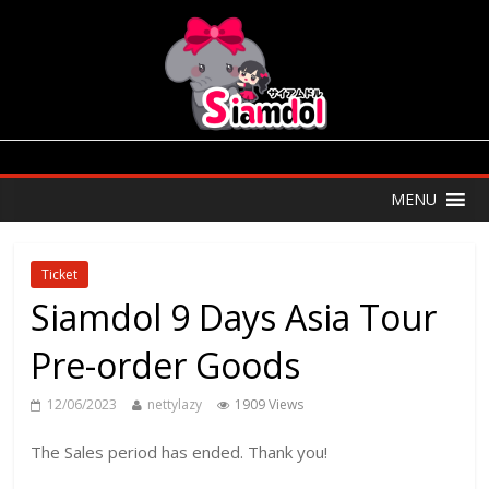
MENU
Ticket
Siamdol 9 Days Asia Tour
Pre-order Goods
12/06/2023
nettylazy
1909 Views
The Sales period has ended. Thank you!