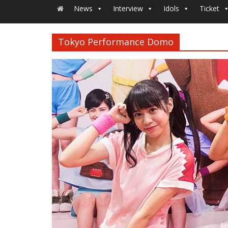
News
Interview
Idols
Ticket
Tokyo Performance Domo