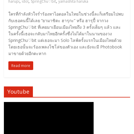
,
,
,
harupi
idol
SpringChu♡bit
yamashita haruka
ใครที่กำลังหัวใจร่ำร้องหาไอดอลในไทยในช่วงนี้ละก็เตรียมไปพบ
กับเธอคนนี้ได้เลย ‘‘ยามาชิตะ ฮารุกะ” หรือ ฮารุปี้ จากวง
SpringChu♡bit ที่เคยมาเยือนเมืองไทยถึง 3 ครั้งเต็มๆ แล้ว และ
ในครั้งนี้เธอจะกลับมาไทยอีกครั้งซึ่งไม่ได้มาในนามของวง
SpringChu♡bit แต่เธอจะมา Solo ไลฟ์ครั้งแรกในเมืองไทยด้วย
โดยเธอนั้นจะร้องเพลงโซโล่ของตัวเอง และยังจะมี Photobook
มาขายด้วยอีกตะหาก
Read more
Youtube