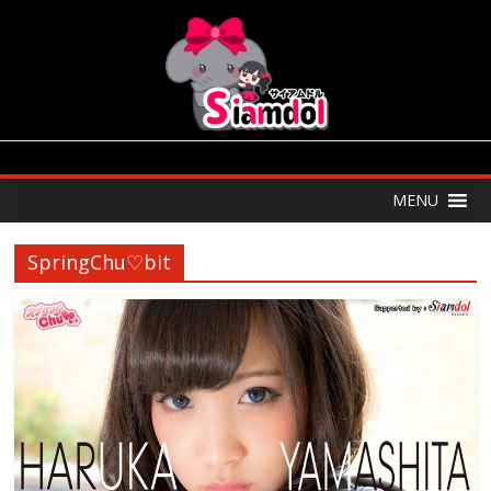
MENU
SpringChu♡bit