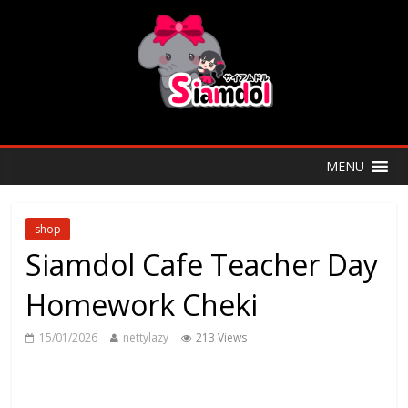
MENU
shop
Siamdol Cafe Teacher Day
Homework Cheki
15/01/2026
nettylazy
213 Views