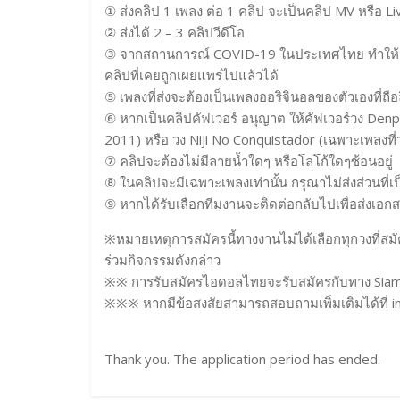
① ส่งคลิป 1 เพลง ต่อ 1 คลิป จะเป็นคลิป MV หรือ L
② ส่งได้ 2 – 3 คลิปวีดีโอ
③ จากสถานการณ์ COVID-19 ในประเทศไทย ทำให้เร
คลิปที่เคยถูกเผยแพร่ไปแล้วได้
⑤ เพลงที่ส่งจะต้องเป็นเพลงออริจินอลของตัวเองที่ถือลิข
⑥ หากเป็นคลิปคัฟเวอร์ อนุญาต ให้คัฟเวอร์วง Denp
2011) หรือ วง Niji No Conquistador (เฉพาะเพลงที่
⑦ คลิปจะต้องไม่มีลายน้ำใดๆ หรือโลโก้ใดๆซ้อนอยู่
⑧ ในคลิปจะมีเฉพาะเพลงเท่านั้น กรุณาไม่ส่งส่วนที
⑨ หากได้รับเลือกทีมงานจะติดต่อกลับไปเพื่อส่งเอกส
※หมายเหตุการสมัครนี้ทางงานไม่ได้เลือกทุกวงที่สมัครเ
ร่วมกิจกรรมดังกล่าว
※※ การรับสมัครไอดอลไทยจะรับสมัครกับทาง Siamd
※※※ หากมีข้อสงสัยสามารถสอบถามเพิ่มเติมได้ที่ i
Thank you. The application period has ended.