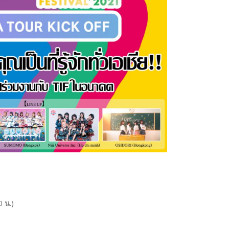
】
0 น.)