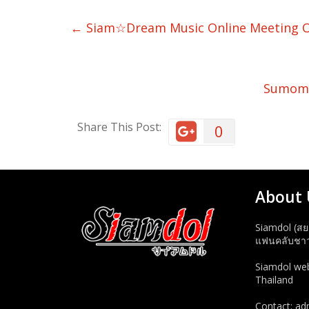
←
Siam☆Dream Music Online Meeting 
Sumomo:
Share This Post:
0
About 
Siamdol (สย
แฟนคลับชาวไ
Siamdol webs
Thailand
Contact: a