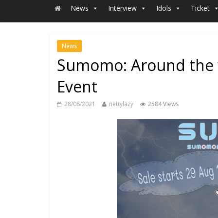
News
Interview
Idols
Ticket
News
Sumomo: Around the wo
Event
28/08/2021
nettylazy
2584 Views