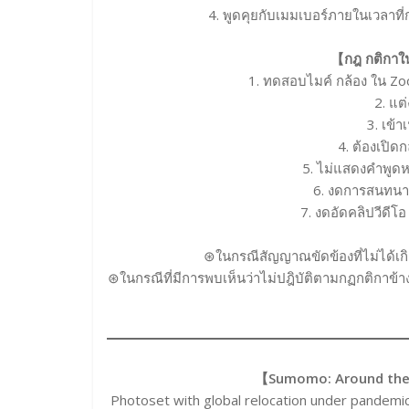
4. พูดคุยกับเมมเบอร์ภายในเวลาท
【กฎ กติกาใน
1. ทดสอบไมค์ กล้อง ใน Zo
2. แต
3. เข้า
4. ต้องเปิ
5. ไม่แสดงคำพูดห
6. งดการสนทนาเ
7. งดอัดคลิปวีดี
⊛ในกรณีสัญญาณขัดข้องที่ไม่ได้เก
⊛ในกรณีที่มีการพบเห็นว่าไม่ปฎิบัติตามกฏกติกาข้
【
Sumomo: Around the
Photoset with global relocation under pandemic