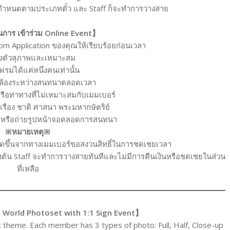
ี่กำหนดตามประเภทตั๋ว และ Staff ก็จะทำการวางสาย
การ เข้าร่วม Online Event】
om Application ของคุณให้เรียบร้อยก่อนเวลา
่งตัวสุภาพและเหมาะสม
เฟรมได้แค่หนึ่งคนเท่านั้น
ดกล้องระหว่างสนทนาตลอดเวลา
รือท่าทางที่ไม่เหมาะสมกับเมมเบอร์
รื่อง ชาติ ศาสนา พระมหากษัตริย์
โอ หรือถ่ายรูปหน้าจอตลอดการสนทนา
※หมายเหตุ※
ิดขึ้นจากทางเมมเบอร์ขอสงวนสิทธิ์ในการชดเชยเวลา
างต้น Staff จะทำการวางสายทันทีและไม่มีการคืนเงินหรือชดเชยในส่วน
ที่เหลือ
 World Photoset
with 1:1 Sign Event】
 theme. Each member has 3 types of photo: Full, Half, Close-up