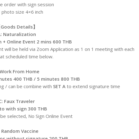
e order with sign session
l photo size 4×6 inch
Goods Details】
: Naturalization
n + Online Event 2 mins 600 THB
t will be held via Zoom Application as 1 on 1 meeting with each
t scheduled time below.
 Work From Home
nutes 400 THB / 5 minutes 800 THB
ng / can be combine with
SET A
to extend signature time
C: Faux Traveler
to with sign 300 THB
be selected, No Sign Online Event
: Random Vaccine
tos without signature 200 THB