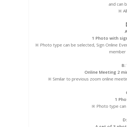
and can b
※ Al
【
A
1 Photo with sig
※ Photo type can be selected, Sign Online Even
member a
B:
Online Meeting
2 mi
※ Similar to previous zoom online meeti
1 Pho
※ Photo type can 
D
A set of 3 pho