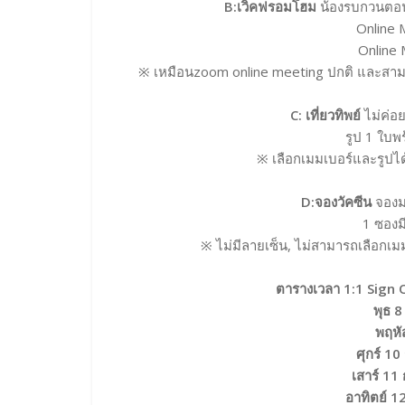
B:เ
วิคฟรอมโฮม
น้องรบกวนตอน
Online 
Online 
※ เหมือนzoom online meeting ปกติ และส
C:
เที่ยวทิพย์
ไม่ค่อ
รูป 1 ใบพ
※ เลือกเมมเบอร์และรูปได้
D:จองวัคซีน
จองมา
1 ซองม
※ ไม่มีลายเซ็น, ไม่สามารถเลือกเม
ตารางเวลา 1:1 Sign 
พุธ 
พฤหั
ศุกร์ 10
เสาร์ 11
อาทิตย์ 1