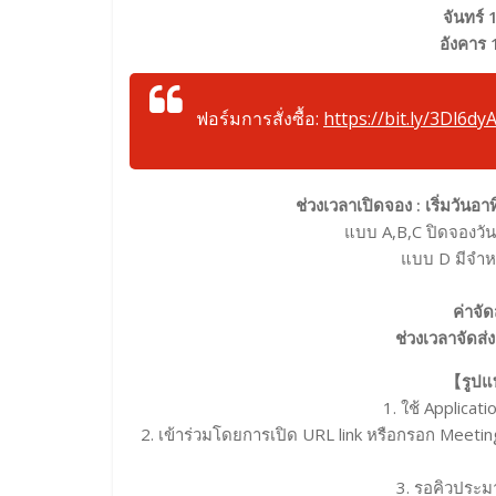
จันทร์
อังคาร
ฟอร์มการสั่งซื้อ:
https://bit.ly/3Dl6dy
ช่วงเวลาเปิดจอง : เริ่มวันอา
แบบ A,B,C ปิดจองวัน
แบบ D มีจำห
ค่าจั
ช่วงเวลาจัดส่
【รูปแ
1. ใช้ Applicat
2. เข้าร่วมโดยการเปิด URL link หรือกรอก Meeti
3. รอคิวประม