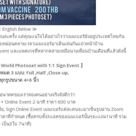
 English Below ≫
อนละครั้ง แต่คุณแน่ใจได้อย่างไรว่าเมมเบอร์ยังอยู่ประเทศไทยกัน
าบทผ่อนคลายเวลาเมมเบอร์มาเดินเล่นกันแถวหน้าบ้าน
vent และแพคเกจที่หลากหลายเหมือนวงเพื่อนบ้านเดือนที่แล้วดังนี้
orld Photoset with 1:1 Sign Event 】
้งหมด 3 แบบ: Ful
l ,Half ,Close-up,
ทุกรูปขนาด 4×6 นิ้ว
อนาคตของเราสองคนอย่างจริงจังดีกว่า
น + Online Event 2 นาที ราคา 600 บาท
ชื่อ, Sign Online Event เมมเบอร์แต่ละคนจะมาเซ็นรูปผ่าน Zoom
เวลาที่กำหนด (ซื้อครบทั้ง3แอคของเมมเบอร์นั้นๆจะแถม1นาที รวม
เป็น3ใบ 7นาที)