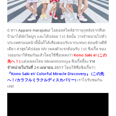
6 สาว
Appare Harajuku
! ไอดอลสไตล์ฮาราจุกุหลังจากที่เด
บิวมาได้พักใหญ่ๆ และได้ปล่อย 1st อัลบั้ม วางจำหน่ายไปทั่ว
ประเทศก่อนหน้านี้นั้นก็ได้เสียงตอบรับจากแฟนๆ ค่อนข้างดีที
เดียว ล่าสุดได้ปล่อย MV เพลงตัวแรกต้อนรับ 1st ซิงเกิ้ล ของ
วงออกมาให้ชมกันแล้วโดยใช้ชื่อเพลงว่า
Kono Saki e! (この
先へ！)
แต่งเพลงโดย Minamitomoya ซิงเกิ้ลนี้จะ
วาง
จำหน่ายในวันที่ 24 เมษายน 2017
โดยใช้ชื่อซิงเกิ้ลว่า
『Kono Saki e!/ Colorful Miracle Discovery』 (この先
へ！/カラフルミラクルディスカバリー)
เราไปรับชมกัน
เลย!