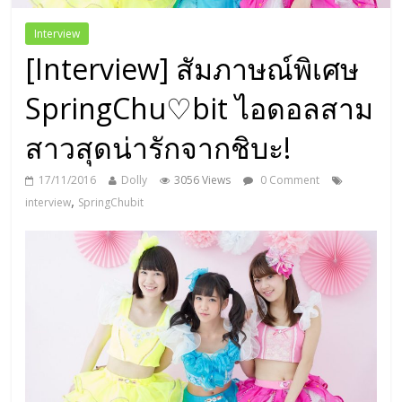
Interview
[Interview] สัมภาษณ์พิเศษ
SpringChu♡bit ไอดอลสาม
สาวสุดน่ารักจากชิบะ!
17/11/2016
Dolly
3056 Views
0 Comment
,
interview
SpringChubit