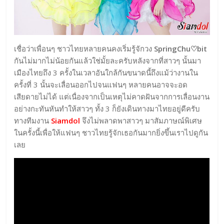
เชื่อว่าเพื่อนๆ ชาวไทยหลายคนคงเริ่มรู้จักวง
SpringChu♡bit
กันไม่มากไม่น้อยกันแล้วใช่มั้ยละครับหลังจากที่สาวๆ นั้นมา
เมืองไทยถึง 3 ครั้งในเวลาอันใกล้กันขนาดนี้ถึงแม้ว่างานใน
ครั้งที่ 3 นั้นจะเลื่อนออกไปจนแฟนๆ หลายคนอาจจะอด
เสียดายไม่ได้ แต่เนื่องจากเป็นเหตุไม่คาดฝันจากการเลื่อนงาน
อย่างกะทันหันทำให้สาวๆ ทั้ง 3 ก็ยังเดินทางมาไทยอยู่ดีครับ
ทางทีมงาน
Siamdol
จึงไม่พลาดพาสาวๆ มาสัมภาษณ์พิเศษ
ในครั้งนี้เพื่อให้แฟนๆ ชาวไทยรู้จักเธอกันมากยิ่งขึ้นเราไปดูกัน
เลย