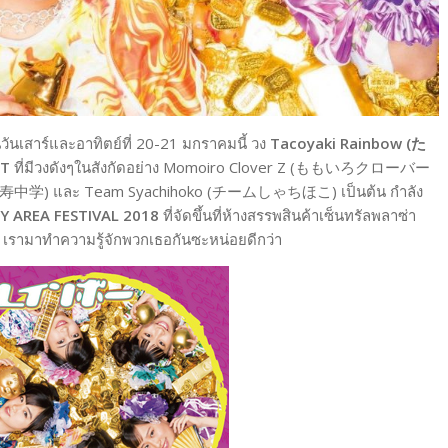
นวันเสาร์และอาทิตย์ที่ 20-21 มกราคมนี้ วง
Tacoyaki Rainbow (た
ET
ที่มีวงดังๆในสังกัดอย่าง Momoiro Clover Z (ももいろクローバー
私立恵比寿中学) และ Team Syachihoko (チームしゃちほこ) เป็นต้น กำลัง
Y AREA FESTIVAL 2018
ที่จัดขึ้นที่ห้างสรรพสินค้าเซ็นทรัลพลาซ่า
้ เรามาทำความรู้จักพวกเธอกันซะหน่อยดีกว่า