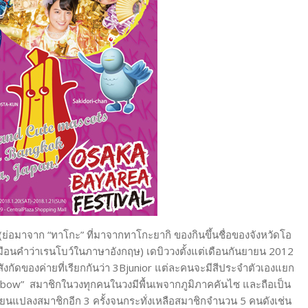
(ย่อมาจาก “ทาโกะ” ที่มาจากทาโกะยากิ ของกินขึ้นชื่อของจังหวัดโอ
ง” เหมือนคำว่าเรนโบว์ในภาษาอังกฤษ) เดบิววงตั้งแต่เดือนกันยายน 2012
สังกัดของค่ายที่เรียกกันว่า 3Bjunior แต่ละคนจะมีสีประจำตัวเองแยก
 Rainbow” สมาชิกในวงทุกคนในวงมีพื้นเพจากภูมิภาคคันไซ และถือเป็น
ี่ยนแปลงสมาชิกอีก 3 ครั้งจนกระทั่งเหลือสมาชิกจำนวน 5 คนดังเช่น