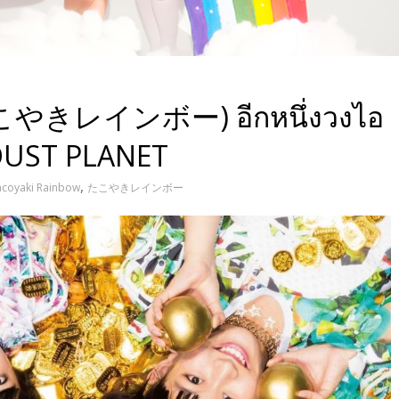
(たこやきレインボー) อีกหนึ่งวงไอ
DUST PLANET
,
acoyaki Rainbow
たこやきレインボー