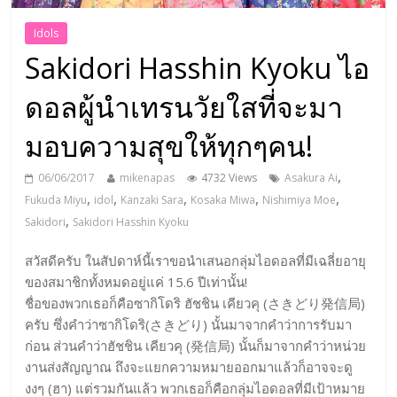
Idols
Sakidori Hasshin Kyoku ไอ
ดอลผู้นำเทรนวัยใสที่จะมา
มอบความสุขให้ทุกๆคน!
,
06/06/2017
mikenapas
4732 Views
Asakura Ai
,
,
,
,
,
Fukuda Miyu
idol
Kanzaki Sara
Kosaka Miwa
Nishimiya Moe
,
Sakidori
Sakidori Hasshin Kyoku
สวัสดีครับ ในสัปดาห์นี้เราขอนำเสนอกลุ่มไอดอลที่มีเฉลี่ยอายุ
ของสมาชิกทั้งหมดอยู่แค่ 15.6 ปีเท่านั้น!
ชื่อของพวกเธอก็คือซากิโดริ ฮัชชิน เคียวคุ (さきどり発信局)
ครับ ซึ่งคำว่าซากิโดริ(さきどり) นั้นมาจากคำว่าการรับมา
ก่อน ส่วนคำว่าฮัชชิน เคียวคุ (発信局) นั้นก็มาจากคำว่าหน่วย
งานส่งสัญญาณ ถึงจะแยกความหมายออกมาแล้วก็อาจจะดู
งงๆ (ฮา) แต่รวมกันแล้ว พวกเธอก็คือกลุ่มไอดอลที่มีเป้าหมาย