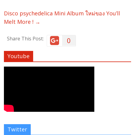
Disco psychedelica Mini Album ใหม่ของ You’ll
Melt More !
→
Share This Post:
0
Youtube
Twitter