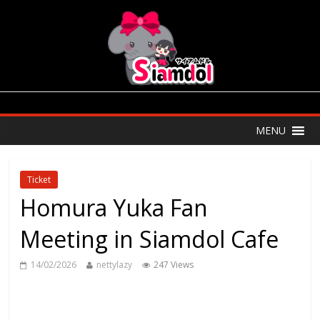
MENU
Ticket
Homura Yuka Fan
Meeting in Siamdol Cafe
14/02/2026
nettylazy
247 Views