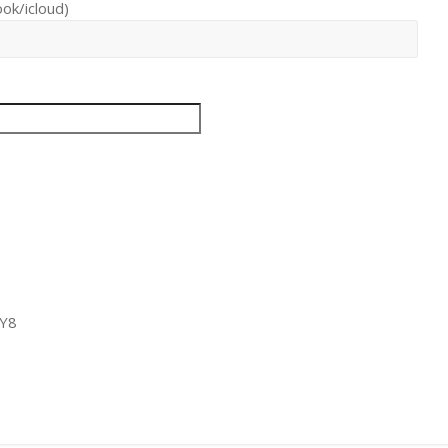
ook/icloud)
yY8