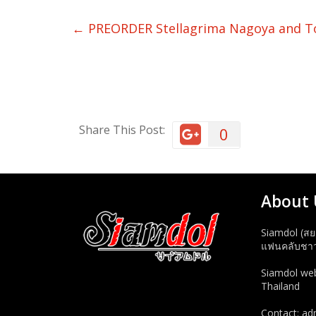
←
PREORDER Stellagrima Nagoya and To
Share This Post:
0
About 
Siamdol (สย
แฟนคลับชาวไ
Siamdol webs
Thailand
Contact: a