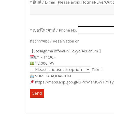
* อีเมล์ / E-mail (Please avoid Hotmail/Live/Outl
* เบอร์โทรศัพท์ / Phone No.
ต้องการจอง / Reservation on
【Stellagrima off-kai in Tokyo Aquarium 】
8/17 11:30~
12,000 JPY
Ticket
SUMIDA AQUARIUM
https://maps.app.goo.gl/i3PdWisMGWT711