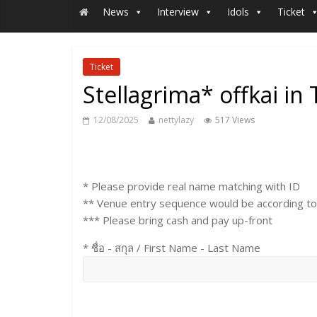
News
Interview
Idols
Ticket
Ticket
Stellagrima* offkai i
12/08/2025
nettylazy
517 Views
* Please provide real name matching with ID
** Venue entry sequence would be according to
*** Please bring cash and pay up-front
* ชื่อ - สกุล / First Name - Last Name