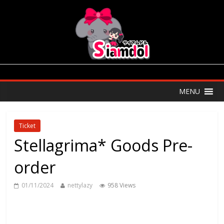
MENU
Ticket
Stellagrima* Goods Pre-
order
01/11/2024
nettylazy
958 Views