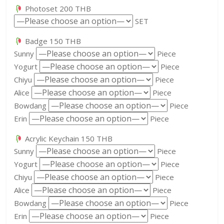
Photoset 200 THB
SET
Badge 150 THB
Sunny
Piece
Yogurt
Piece
Chiyu
Piece
Alice
Piece
Bowdang
Piece
Erin
Piece
Acrylic Keychain 150 THB
Sunny
Piece
Yogurt
Piece
Chiyu
Piece
Alice
Piece
Bowdang
Piece
Erin
Piece