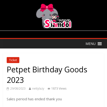
MENU
Ticket
Petpet Birthday Goods
2023
29/08/2023
nettylazy
1873 Views
Sales period has ended thank you