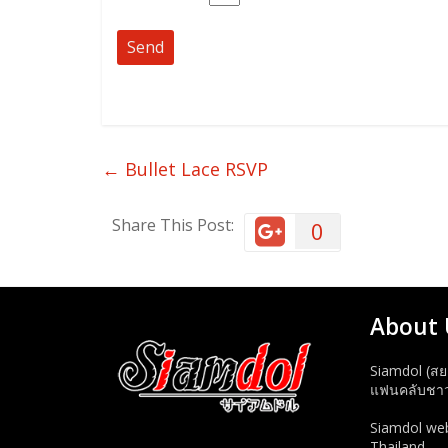
←
Bullet Lace RSVP
Share This Post:
0
About 
Siamdol (สย
แฟนคลับชาวไ
Siamdol webs
Thailand