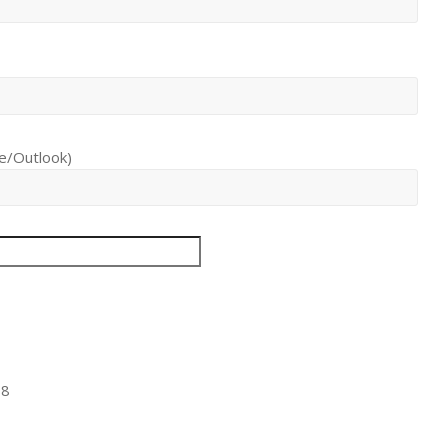
ve/Outlook)
88