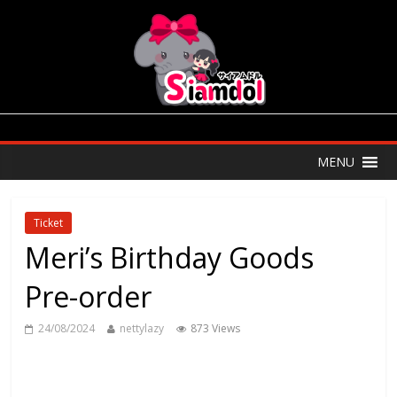
MENU
Ticket
Meri’s Birthday Goods
Pre-order
24/08/2024
nettylazy
873 Views