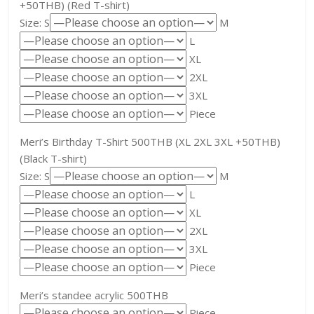
+50THB) (Red T-shirt)
Size: S
M
L
XL
2XL
3XL
Piece
Meri’s Birthday T-Shirt 500THB (XL 2XL 3XL +50THB)
(Black T-shirt)
Size: S
M
L
XL
2XL
3XL
Piece
Meri’s standee acrylic 500THB
Piece