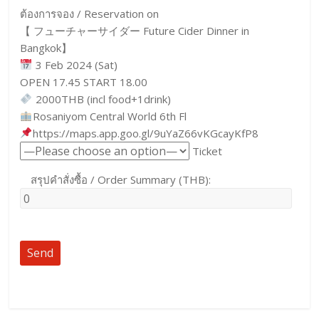
ต้องการจอง / Reservation on
【 フューチャーサイダー Future Cider Dinner in
Bangkok】
3 Feb 2024 (Sat)
OPEN 17.45 START 18.00
2000THB (incl food+1drink)
Rosaniyom Central World 6th Fl
https://maps.app.goo.gl/9uYaZ66vKGcayKfP8
Ticket
สรุปคำสั่งซื้อ / Order Summary (THB):