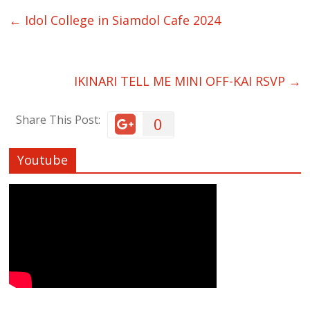
←
Idol College in Siamdol Cafe 2024
IKINARI TELL ME MINI OFF-KAI RSVP
→
Share This Post:
0
Youtube