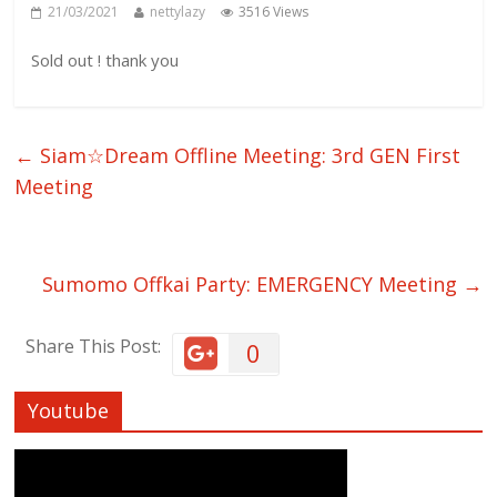
21/03/2021
nettylazy
3516 Views
Sold out ! thank you
←
Siam☆Dream Offline Meeting: 3rd GEN First
Meeting
Sumomo Offkai Party: EMERGENCY Meeting
→
Share This Post:
0
Youtube