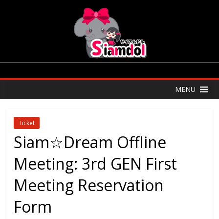
MENU
Ticket
Siam☆Dream Offline
Meeting: 3rd GEN First
Meeting Reservation
Form