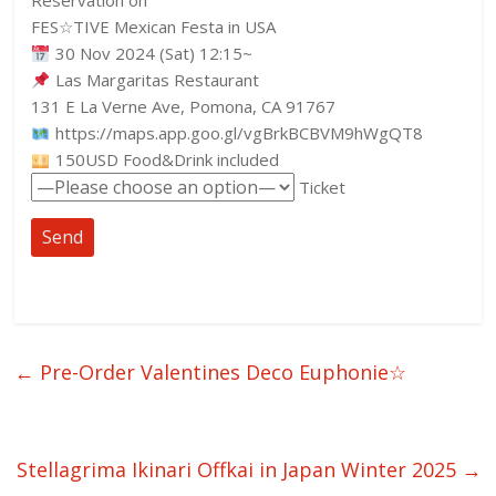
Reservation on
FES☆TIVE Mexican Festa in USA
30 Nov 2024 (Sat) 12:15~
Las Margaritas Restaurant
131 E La Verne Ave, Pomona, CA 91767
https://maps.app.goo.gl/vgBrkBCBVM9hWgQT8
150USD Food&Drink included
Ticket
←
Pre-Order Valentines Deco Euphonie☆
Stellagrima Ikinari Offkai in Japan Winter 2025
→