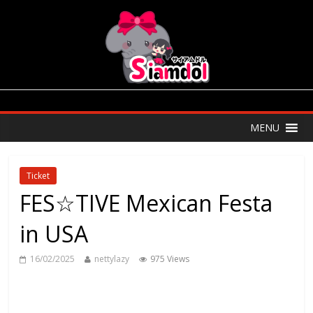
MENU
Ticket
FES☆TIVE Mexican Festa
in USA
16/02/2025
nettylazy
975 Views