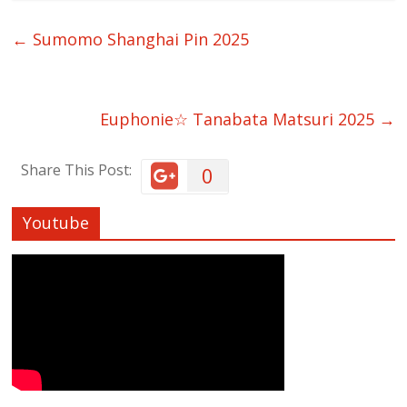
←
Sumomo Shanghai Pin 2025
Euphonie☆ Tanabata Matsuri 2025
→
Share This Post:
0
Youtube