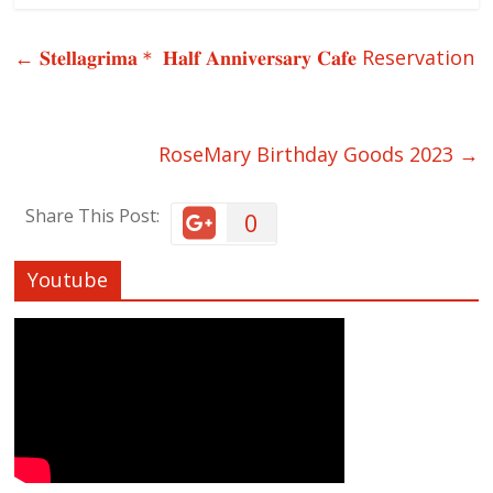
←
𝐒𝐭𝐞𝐥𝐥𝐚𝐠𝐫𝐢𝐦𝐚＊ 𝐇𝐚𝐥𝐟 𝐀𝐧𝐧𝐢𝐯𝐞𝐫𝐬𝐚𝐫𝐲 𝐂𝐚𝐟𝐞 Reservation
RoseMary Birthday Goods 2023
→
Share This Post:
0
Youtube