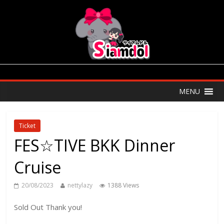
MENU
Ticket
FES☆TIVE BKK Dinner
Cruise
20/08/2023
nettylazy
1388 Views
Sold Out Thank you!