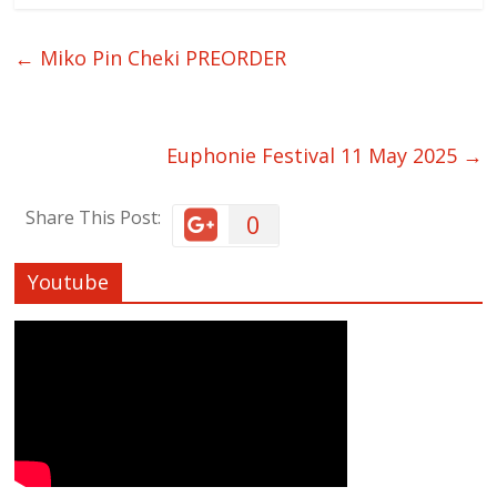
←
Miko Pin Cheki PREORDER
Euphonie Festival 11 May 2025
→
Share This Post:
0
Youtube