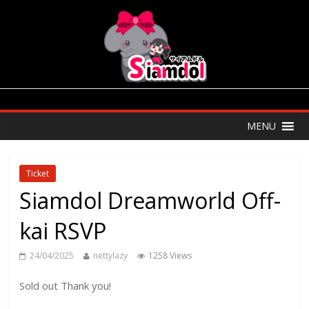
MENU
Ticket
Siamdol Dreamworld Off-
kai RSVP
24/04/2025
nettylazy
1258 Views
Sold out Thank you!