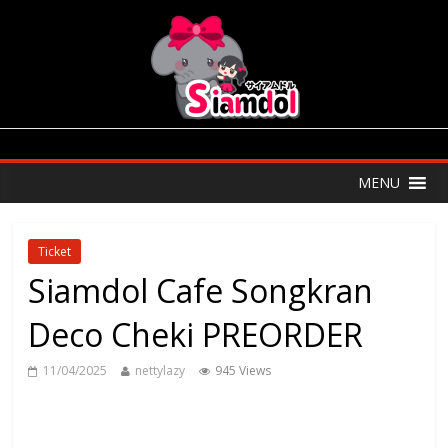
MENU
Ticket
Siamdol Cafe Songkran
Deco Cheki PREORDER
11/04/2025
nettylazy
945 Views