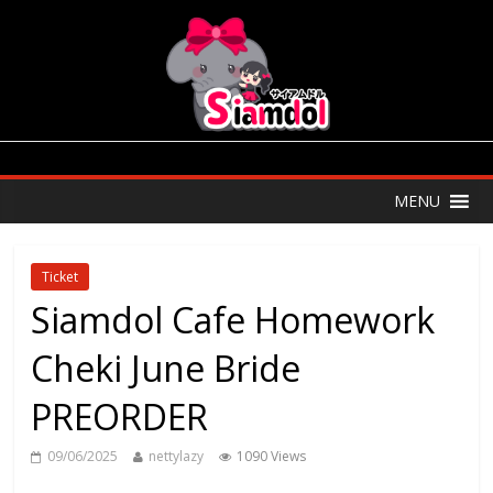
MENU
Ticket
Siamdol Cafe Homework
Cheki June Bride
PREORDER
09/06/2025
nettylazy
1090 Views