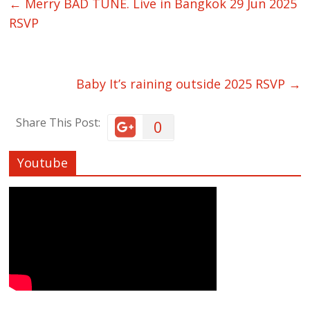
←
Merry BAD TUNE. Live in Bangkok 29 Jun 2025
RSVP
Baby It’s raining outside 2025 RSVP
→
Share This Post:
0
Youtube