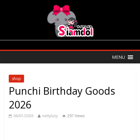
MENU
shop
Punchi Birthday Goods
2026
06/01/2026
nettylazy
297 Views