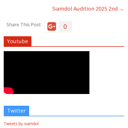
Siamdol Audition 2025 2nd
→
Share This Post:
0
Youtube
Twitter
Tweets by siamdol