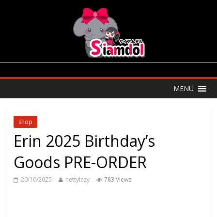
MENU
shop
Erin 2025 Birthday’s
Goods PRE-ORDER
20/10/2025
nettylazy
783 Views