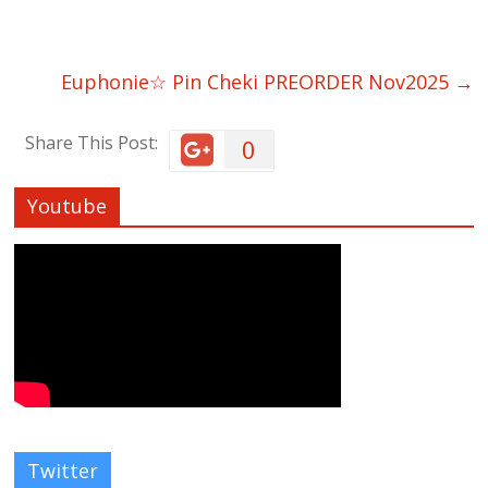
Euphonie☆ Pin Cheki PREORDER Nov2025
→
Share This Post:
0
Youtube
Twitter