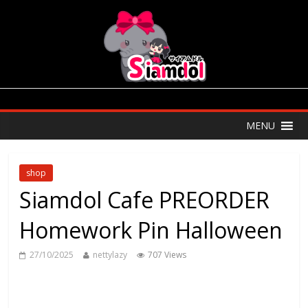
MENU
shop
Siamdol Cafe PREORDER
Homework Pin Halloween
27/10/2025
nettylazy
707 Views