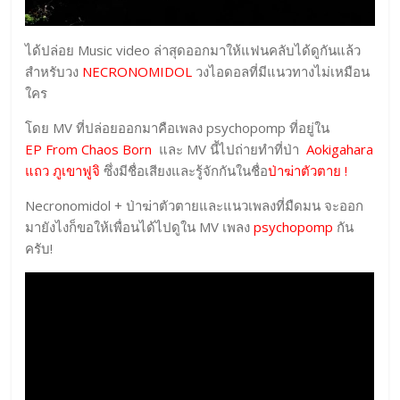
ได้ปล่อย Music video ล่าสุดออกมาให้แฟนคลับได้ดูกันแล้ว
สำหรับวง
NECRONOMIDOL
วงไอดอลที่มีแนวทางไม่เหมือน
ใคร
โดย MV ที่ปล่อยออกมาคือเพลง psychopomp ที่อยู่ใน
EP From Chaos Born
และ MV นี้ไปถ่ายทำที่ป่า
Aokigahara
แถว ภูเขาฟูจิ
ซึ่งมีชื่อเสียงและรู้จักกันในชื่อ
ป่าฆ่าตัวตาย !
Necronomidol + ป่าฆ่าตัวตายและแนวเพลงที่มืดมน จะออก
มายังไงก็ขอให้เพื่อนได้ไปดูใน MV เพลง
psychopomp
กัน
ครับ!