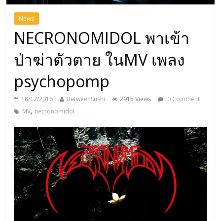
News
NECRONOMIDOL พาเข้า
ป่าฆ่าตัวตาย ในMV เพลง
psychopomp
18/12/2016
ฺBetweenSushi
2915 Views
0 Comment
,
MV
necronomidol