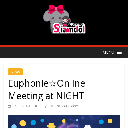
MENU
News
Euphonie☆Online
Meeting at NIGHT
06/03/2021
nettylazy
2412 Views