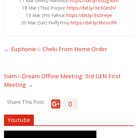
17 Mar (Wed) Numfhon
https://bit.ly/3sDg50m
18 Mar (Thu) Porpor
https://bit.ly/3e3Gm3V
19 Mar (Fri) Fahsai
https://bit.ly/3sDreye
20 Mar (Sat) FluffyFroy
https://bit.ly/3bcvUFh
←
Euphonie☆ Cheki From Home Order
Siam☆Dream Offline Meeting: 3rd GEN First
Meeting
→
Share This Post:
0
Youtube