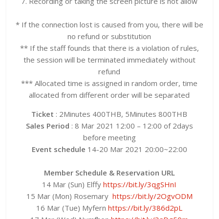
7. Recording or taking the screen picture is not allow
* If the connection lost is caused from you, there will be
no refund or substitution
** If the staff founds that there is a violation of rules,
the session will be terminated immediately without
refund
*** Allocated time is assigned in random order, time
allocated from different order will be separated
Ticket
: 2Minutes 400THB, 5Minutes 800THB
Sales Period
: 8 Mar 2021 12:00 – 12:00 of 2days
before meeting
Event schedule
14-20 Mar 2021 20:00~22:00
Member Schedule & Reservation URL
14 Mar (Sun) Elffy
https://bit.ly/3qgSHnI
15 Mar (Mon) Rosemary
https://bit.ly/2OgvODM
16 Mar (Tue) Myfern
https://bit.ly/386d2pL